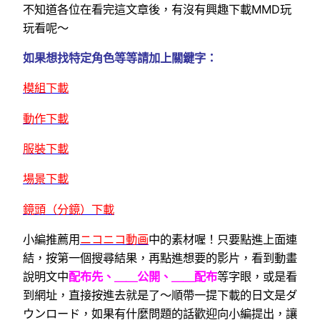
不知道各位在看完這文章後，有沒有興趣下載MMD玩
玩看呢～
如果想找特定角色等等請加上關鍵字：
模組下載
動作下載
服裝下載
場景下載
鏡頭（分鏡）下載
小編推薦用
ニコニコ動画
中的素材喔！只要點進上面連
結，按第一個搜尋結果，再點進想要的影片，看到動畫
說明文中
配布先、＿＿公開、＿＿配布
等字眼
，或是看
到網址，直接按進去就是了～順帶一提下載的日文是ダ
ウンロード，如果有什麼問題的話歡迎向小編提出，讓