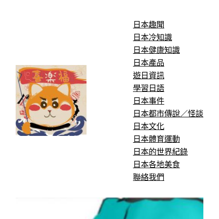
跳
至
日本趣聞
主
日本冷知識
要
日本健康知識
內
日本產品
容
遊日資訊
學習日語
日本事件
日本都市傳說／怪談
日本文化
日本體育運動
日本的世界紀錄
日本各地美食
聯絡我們