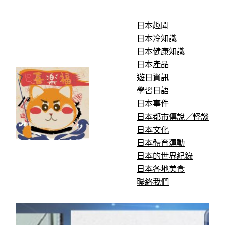
跳
至
日本趣聞
主
日本冷知識
要
日本健康知識
內
日本產品
容
遊日資訊
學習日語
日本事件
日本都市傳說／怪談
日本文化
日本體育運動
日本的世界紀錄
日本各地美食
聯絡我們