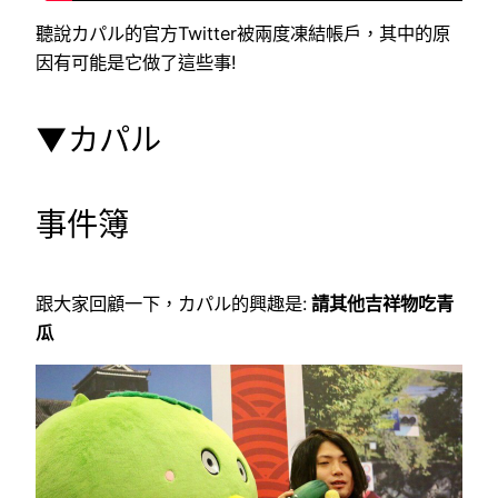
聽說カパル的官方Twitter被兩度凍結帳戶，其中的原
因有可能是它做了這些事!
▼カパル
事件簿
跟大家回顧一下，カパル的興趣是:
請其他吉祥物吃青
瓜