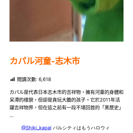
カパル河童-志木市
閱讀次數:
6,618
カパル是代表日本志木市的吉祥物，擁有河童的身體和
呆滯的樣貌，但卻是貪玩大膽的孩子。它於2011年活
躍吉祥物界，但在這之前有一段不堪回首的「黑歷史」
…
@Shiki_kapal
パルシティはもうハロウィ