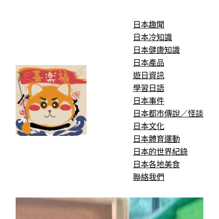
跳
至
日本趣聞
主
日本冷知識
要
日本健康知識
內
日本產品
容
遊日資訊
學習日語
日本事件
日本都市傳說／怪談
日本文化
日本體育運動
日本的世界紀錄
日本各地美食
聯絡我們