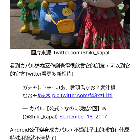
圖片來源: twitter.com/Shiki_kapal
看到カパル這樣惡作劇覺得很欣賞它的朋友，可以到它
的官方Twitter看更多新相片!
ガチャ(｡`･⊝･´｡)あ、教頭氏かお？麦汁頼
むお←
#志木
pic.twitter.com/f43xzLi1ti
— カパル【公式。なのに凍結2回】❄️
(@Shiki_kapal)
September 16, 2017
Android公仔變身成カパル，不過肚子上的球拍有什麼
特殊用途就不清楚了!