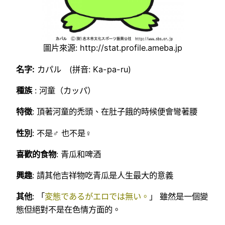
圖片來源: http://stat.profile.ameba.jp
名字:
カパル (拼音: Ka-pa-ru)
種族
: 河童（カッパ）
特徵
: 頂著河童的禿頭、在肚子餓的時候便會彎著腰
性別
: 不是♂ 也不是♀
喜歡的食物
: 青瓜和啤酒
興趣
: 請其他吉祥物吃青瓜是人生最大的意義
其他
: 「
変態であるがエロでは無い。
」 雖然是一個變
態但絕對不是在色情方面的。