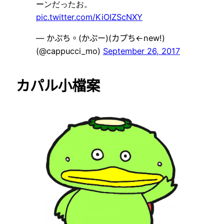
ーンだったお。
pic.twitter.com/KiOIZScNXY
— かぷち。(かぷー)(カプち←new!)
(@cappucci_mo)
September 26, 2017
カパル小檔案