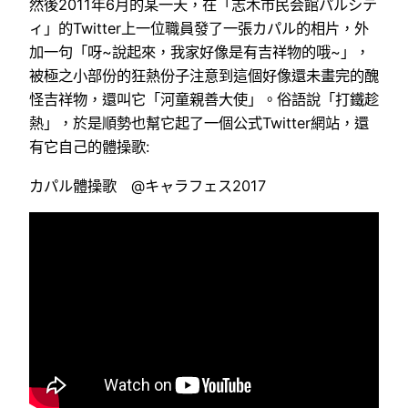
然後2011年6月的某一天，在「志木市民会館パルシテ
ィ」的Twitter上一位職員發了一張カパル的相片，外
加一句「呀~說起來，我家好像是有吉祥物的哦~」，
被極之小部份的狂熱份子注意到這個好像還未畫完的醜
怪吉祥物，還叫它「河童親善大使」。俗語說「打鐵趁
熱」，於是順勢也幫它起了一個公式Twitter網站，還
有它自己的體操歌:
カパル體操歌 @キャラフェス2017