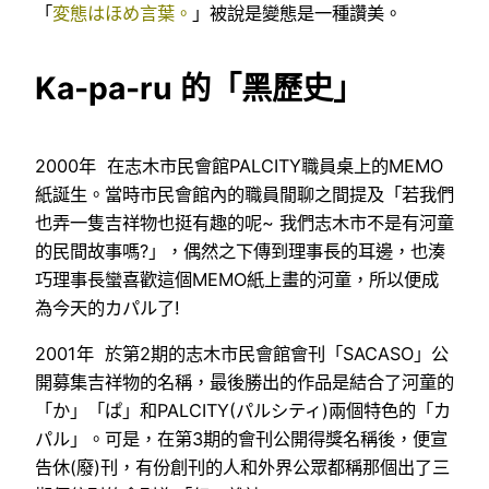
「
変態はほめ言葉。
」被說是變態是一種讚美。
Ka-pa-ru 的「黑歷史」
2000年 在志木市民會館PALCITY職員桌上的MEMO
紙誕生。當時市民會館內的職員閒聊之間提及「若我們
也弄一隻吉祥物也挺有趣的呢~ 我們志木市不是有河童
的民間故事嗎?」，偶然之下傳到理事長的耳邊，也湊
巧理事長蠻喜歡這個MEMO紙上畫的河童，所以便成
為今天的カパル了!
2001年 於第2期的志木市民會館會刊「SACASO」公
開募集吉祥物的名稱，最後勝出的作品是結合了河童的
「か」「ぱ」和PALCITY(パルシティ)兩個特色的「カ
パル」。可是，在第3期的會刊公開得獎名稱後，便宣
告休(廢)刊，有份創刊的人和外界公眾都稱那個出了三