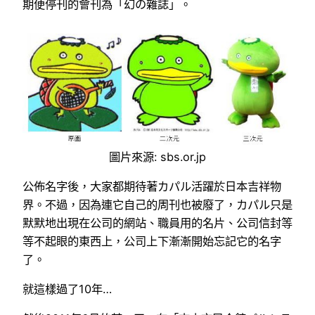
期便停刊的會刊為「幻の雜誌」。
圖片來源: sbs.or.jp
公佈名字後，大家都期待著カパル活躍於日本吉祥物
界。不過，因為連它自己的周刊也被廢了，カパル只是
默默地出現在公司的網站、職員用的名片、公司信封等
等不起眼的東西上，公司上下漸漸開始忘記它的名字
了。
就這樣過了10年…