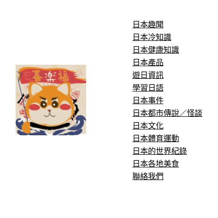
跳
至
日本趣聞
主
日本冷知識
要
日本健康知識
內
日本產品
容
遊日資訊
學習日語
日本事件
日本都市傳說／怪談
日本文化
日本體育運動
日本的世界紀錄
日本各地美食
聯絡我們