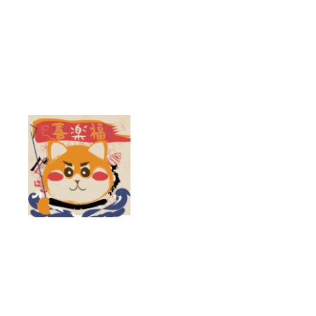
跳
至
主
要
內
容