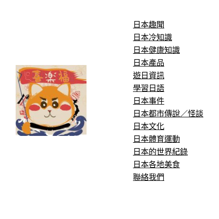
跳
至
日本趣聞
主
日本冷知識
要
日本健康知識
內
日本產品
容
遊日資訊
學習日語
日本事件
日本都市傳說／怪談
日本文化
日本體育運動
日本的世界紀錄
日本各地美食
聯絡我們