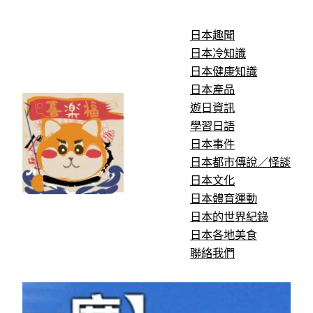
跳
至
日本趣聞
主
日本冷知識
要
日本健康知識
內
日本產品
容
遊日資訊
學習日語
日本事件
日本都市傳說／怪談
日本文化
日本體育運動
日本的世界紀錄
日本各地美食
聯絡我們