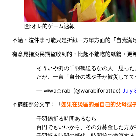
圖:オレ的ゲーム速報
不過，這件事可能只是折紙一方單方面的「自我滿
有意見指災民期望收到的，比起不能吃的紙鶴，更
そういや例の千羽鶴送るなの人 思った
だが、一言「自分の親や子が被災してて
— 🍛wa🍊rabi (@warabiforattac)
July 
↑摘錄部分文字：「
如果在災區的是自己的父母或
千羽鶴折る時間あるなら
百円でもいいから、その分募金した方が
千羽折る時間の紙代、時間給で換算する