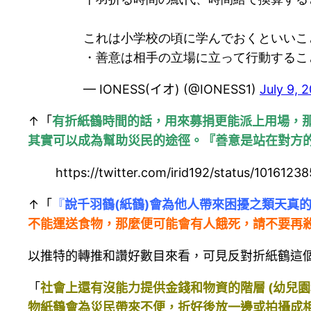
これは小学校の頃に学んでおくといいこ
・善意は相手の立場に立って行動するこ
— IONESS(イオ) (@IONESS1)
July 9, 
↑「
有折紙鶴時間的話，用來募捐更能派上用場，那
其實可以成為幫助災民的途徑。『
善意是站在對方
https://twitter.com/irid192/status/10161
↑「
『
說千羽鶴(紙鶴)會為他人帶來困擾之類天真
不能運送食物，那麼便可能會有人餓死，請不要再
以推特的轉推和讚好數目來看，可見反對折紙鶴這
「
社會上還有沒能力提供金錢和物資的階層 (幼兒
物紙鶴會為災民帶來不便，折好後放一邊或拍攝成