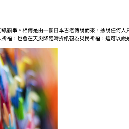
的紙鶴串。相傳是由一個日本古老傳說而來，據說任何人
人祈福，也會在天災降臨時折紙鶴為災民祈福，這可以說