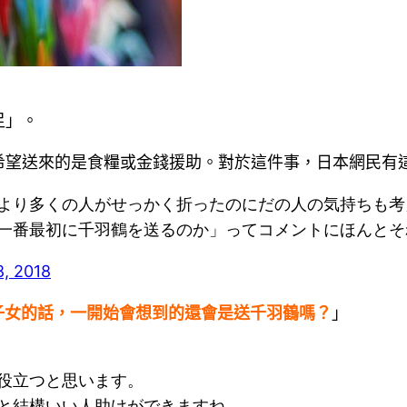
足」。
希望送來的是食糧或金錢援助。對於這件事，日本網民有
より多くの人がせっかく折ったのにだの人の気持ちも考え
一番最初に千羽鶴を送るのか」ってコメントにほんとそ
8, 2018
子女的話，一開始會想到的還會是送千羽鶴嗎？
」
役立つと思います。
と結構いい人助けができますね。