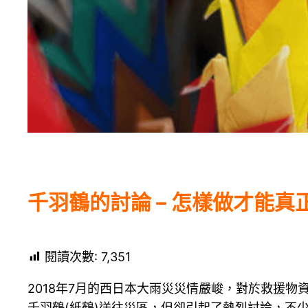
千羽鶴的討論 – 怎樣做才能真
閱讀次數:
7,351
2018年7月的西日本大雨災災情嚴峻，對於救援
千羽鶴(紙鶴)送往災區，但卻引起了熱烈討論，不