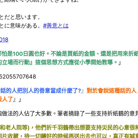
とだと思います。
とに意味がある。
#善意とは
2018
怕是100日圓也好。不論是買紙的金額、還是把用來折
的立場而行動
』這個思想方式應從小學開始教導。
」
23852055707648
的話的人把別人的善意當成什麼了?
』
對於會說這種話的人
殺人了
』」
個做法的人佔了大多數。筆者摘錄了一些支持折紙鶴的意見
園和老人院等)，他們折千羽鶴帶出想要支持災民的心意
相片收藏，待一切轉好的時候再送出去也可以，真正有誠