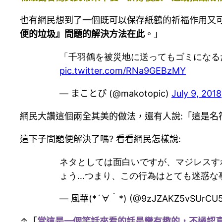
也有網民想到了一個既可以保存紙鶴的祈福作用又可
便的垃圾』問題的解決方法在此
。」
「千羽鶴を被災地に送ってもゴミになる
pic.twitter.com/RNa9GEBzMY
— まことぴ (@makotopic)
July 9, 2018
網民大讚這個兩全其美的做法，還有人說:「這是名
這下子問題便解決了嗎? 看看網民怎樣說:
ネタとしては面白いですが、マジレスす
ょう…つまり、この行為はとても迷惑な
— 風華(*´∀｀*) (@9zJZAKZ5vSUrCU
↑「
當這是一個笑話來看的話是蠻有趣的，不過認