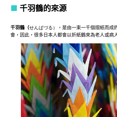
■
千羽鶴的來源
千羽鶴（
せんばづる）
，是由一束一千個摺紙而成
會，因此，很多日本人都會以折紙鶴來為老人或病