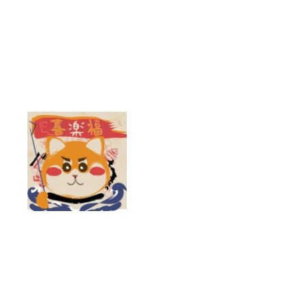
跳
至
主
要
內
容