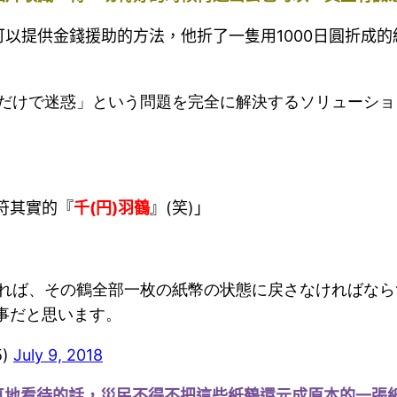
以提供金錢援助的方法，他折了一隻用1000日圓折成的
だけで迷惑」という問題を完全に解決するソリューショ
符其實的『
千(円)羽鶴
』(笑)」
れば、その鶴全部一枚の紙幣の状態に戻さなければなら
事だと思います。
5)
July 9, 2018
真地看待的話，災民不得不把這些紙鶴還元成原本的一張