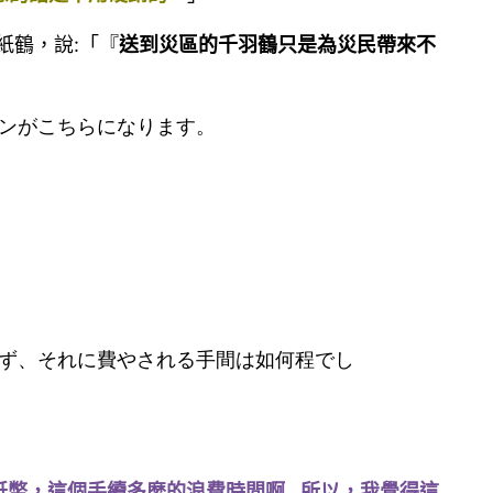
紙鶴，說:「『
送到災區的千羽鶴只是為災民帶來不
ンがこちらになります。
ず、それに費やされる手間は如何程でし
紙幣，這個手續多麼的浪費時間啊…所以，我覺得這