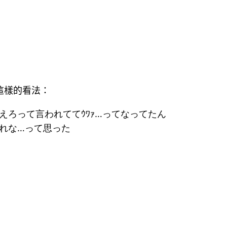
這樣的看法：
ろって言われててｳﾜｧ…ってなってたん
れな…って思った