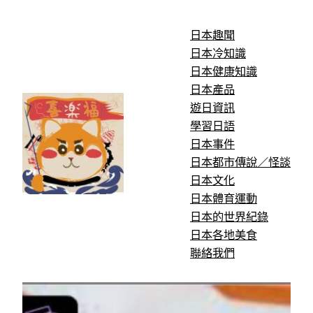
跳
至
日本趣聞
主
日本冷知識
要
日本健康知識
內
日本產品
容
遊日資訊
學習日語
日本事件
日本都市傳說／怪談
日本文化
日本體育運動
日本的世界紀錄
日本各地美食
聯絡我們