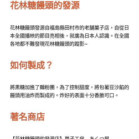
花林糖饅頭的發源
花林糖饅頭發源自福島縣田村市的老舗菓子店，自從日
本全國播映的節目亮相後，就廣為日本人認識。在全國
各地都不難發現花林糖饅頭的蹤影~
如何製成？
將黒糖加進了麵粉團，為了控制甜度，將包著豆沙餡的
饅頭用油炸而製成的。炸好的表面十分香脆可口。
著名商店
【花林糖饅頭的發源店】菓子工房 あくつ屋