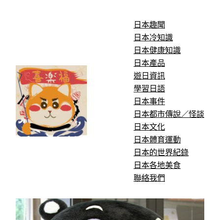
跳
至
日本趣聞
主
日本冷知識
要
日本健康知識
內
日本產品
容
遊日資訊
學習日語
日本事件
日本都市傳說／怪談
日本文化
日本體育運動
日本的世界紀錄
日本各地美食
聯絡我們