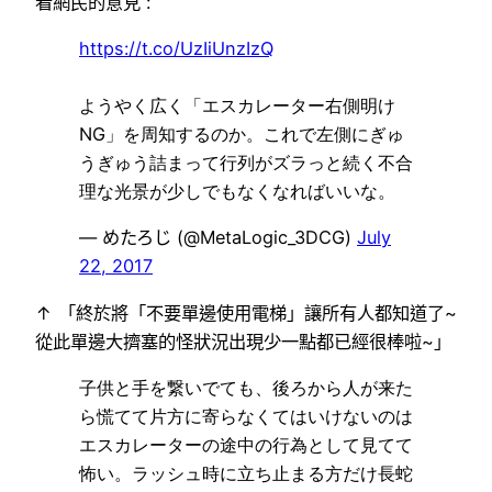
看網民的意見 :
https://t.co/UzIiUnzIzQ
ようやく広く「エスカレーター右側明け
NG」を周知するのか。これで左側にぎゅ
うぎゅう詰まって行列がズラっと続く不合
理な光景が少しでもなくなればいいな。
— めたろじ (@MetaLogic_3DCG)
July
22, 2017
↑ 「終於將「不要單邊使用電梯」讓所有人都知道了~
從此單邊大擠塞的怪狀況出現少一點都已經很棒啦~」
子供と手を繋いでても、後ろから人が来た
ら慌てて片方に寄らなくてはいけないのは
エスカレーターの途中の行為として見てて
怖い。ラッシュ時に立ち止まる方だけ長蛇