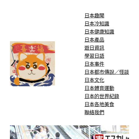
跳
至
日本趣聞
主
日本冷知識
要
日本健康知識
內
日本產品
容
遊日資訊
學習日語
日本事件
日本都市傳說／怪談
日本文化
日本體育運動
日本的世界紀錄
日本各地美食
聯絡我們