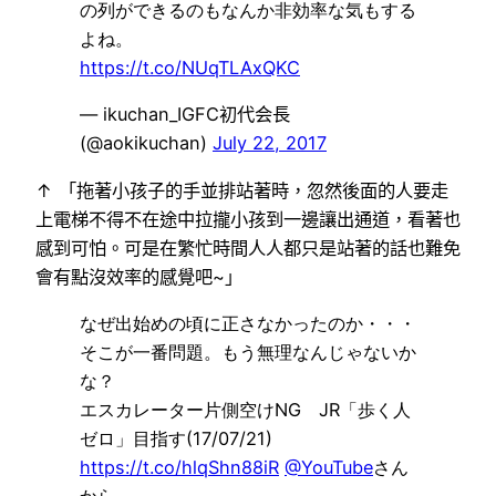
の列ができるのもなんか非効率な気もする
よね。
https://t.co/NUqTLAxQKC
— ikuchan_IGFC初代会長
(@aokikuchan)
July 22, 2017
↑ 「拖著小孩子的手並排站著時，忽然後面的人要走
上電梯不得不在途中拉攏小孩到一邊讓出通道，看著也
感到可怕。可是在繁忙時間人人都只是站著的話也難免
會有點沒效率的感覺吧~」
なぜ出始めの頃に正さなかったのか・・・
そこが一番問題。もう無理なんじゃないか
な？
エスカレーター片側空けNG JR「歩く人
ゼロ」目指す(17/07/21)
https://t.co/hlqShn88iR
@YouTube
さん
から