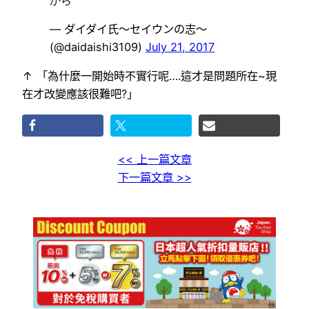
— ダイダイ氏〜セイウンの志〜
(@daidaishi3109)
July 21, 2017
↑ 「為什麼一開始時不實行呢….這才是問題所在~現
在才改變應該很難吧?」
<< 上一篇文章
下一篇文章 >>