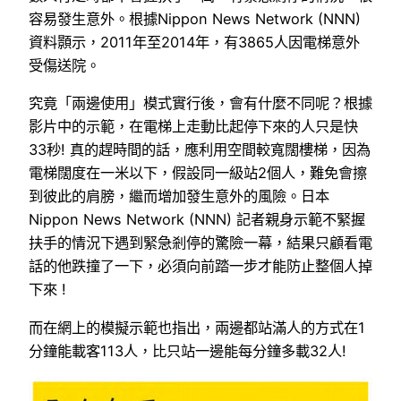
容易發生意外。根據Nippon News Network (NNN)
資料顥示，2011年至2014年，有3865人因電梯意外
受傷送院。
究竟「兩邊使用」模式實行後，會有什麼不同呢？根據
影片中的示範，在電梯上走動比起停下來的人只是快
33秒! 真的趕時間的話，應利用空間較寬闊樓梯，因為
電梯闊度在一米以下，假設同一級站2個人，難免會擦
到彼此的肩膀，繼而增加發生意外的風險。日本
Nippon News Network (NNN) 記者親身示範不緊握
扶手的情況下遇到緊急剎停的驚險一幕，結果只顧看電
話的他跌撞了一下，必須向前踏一步才能防止整個人掉
下來 !
而在網上的模擬示範也指出，兩邊都站滿人的方式在1
分鐘能載客113人，比只站一邊能每分鐘多載32人!