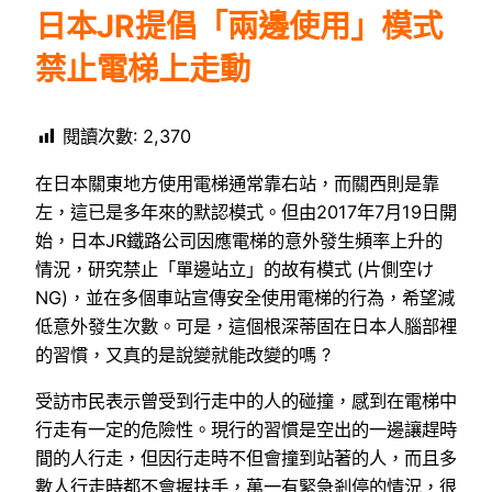
日本JR提倡「兩邊使用」模式
禁止電梯上走動
閱讀次數:
2,370
在日本關東地方使用電梯通常靠右站，而關西則是靠
左，這已是多年來的默認模式。但由2017年7月19日開
始，日本JR鐵路公司因應電梯的意外發生頻率上升的
情況，研究禁止「單邊站立」的故有模式 (片側空け
NG)，並在多個車站宣傳安全使用電梯的行為，希望減
低意外發生次數。可是，這個根深蒂固在日本人腦部裡
的習慣，又真的是說變就能改變的嗎 ?
受訪市民表示曾受到行走中的人的碰撞，感到在電梯中
行走有一定的危險性。現行的習慣是空出的一邊讓趕時
間的人行走，但因行走時不但會撞到站著的人，而且多
數人行走時都不會握扶手，萬一有緊急剎停的情況，很