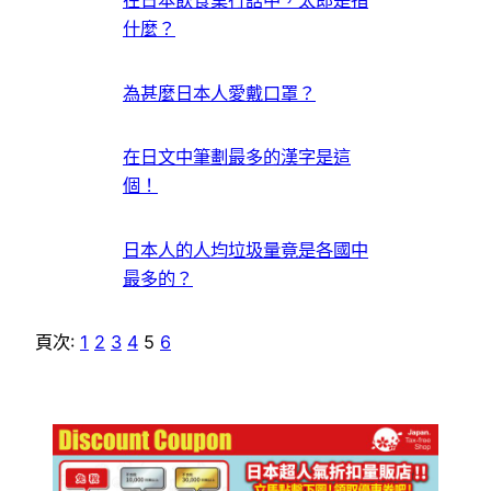
在日本飲食業行話中，太郎是指
什麼？
為甚麼日本人愛戴口罩？
在日文中筆劃最多的漢字是這
個！
日本人的人均垃圾量竟是各國中
最多的？
頁次:
1
2
3
4
5
6