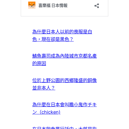
為什麼日本人以前的喪服是白
色，現在卻是黑色？
鯖魚壽司成為內陸城市京都名產
的原因
位於上野公園的西鄉隆盛的銅像
並非本人？
為什麼在日本會叫膽小鬼作チキ
ン（chicken)