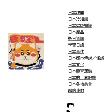
跳
至
日本趣聞
主
日本冷知識
要
日本健康知識
內
日本產品
容
遊日資訊
學習日語
日本事件
日本都市傳說／怪談
日本文化
日本體育運動
日本的世界紀錄
日本各地美食
聯絡我們