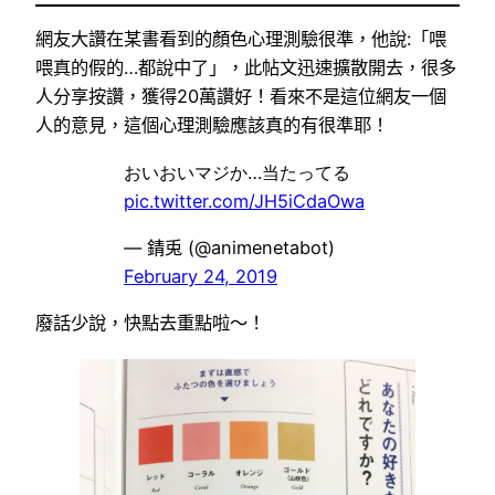
網友大讚在某書看到的顏色心理測驗很準，他說:「喂
喂真的假的…都說中了」，此帖文迅速擴散開去，很多
人分享按讚，獲得20萬讚好！看來不是這位網友一個
人的意見，這個心理測驗應該真的有很準耶！
おいおいマジか…当たってる
pic.twitter.com/JH5iCdaOwa
— 錆兎 (@animenetabot)
February 24, 2019
廢話少說，快點去重點啦～！