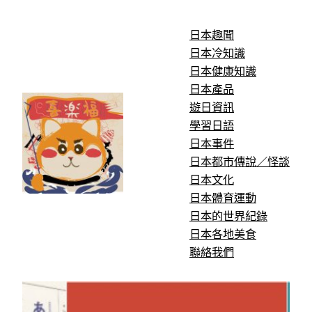
跳
至
日本趣聞
主
日本冷知識
要
日本健康知識
內
日本產品
容
遊日資訊
學習日語
日本事件
日本都市傳說／怪談
日本文化
日本體育運動
日本的世界紀錄
日本各地美食
聯絡我們