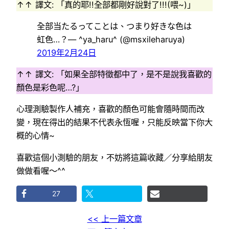
↑↑ 譯文: 「真的耶!!全部都剛好說對了!!!(喂~)」
全部当たるってことは、つまり好きな色は
虹色…？— ^ya_haru^ (@msxileharuya)
2019年2月24日
↑↑ 譯文: 「如果全部特徵都中了，是不是說我喜歡的
顏色是彩色呢…?」
心理測驗製作人補充，喜歡的顏色可能會隨時間而改
變，現在得出的結果不代表永恆喔，只能反映當下你大
概的心情~
喜歡這個小測驗的朋友，不妨將這篇收藏／分享給朋友
做做看喔～^^
27
<< 上一篇文章