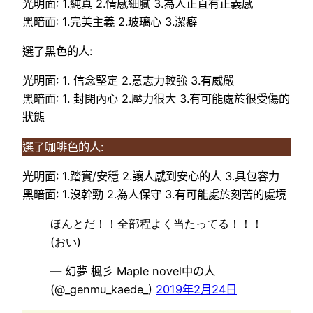
光明面: 1.純真 2.情感細膩 3.為人正直有正義感
黑暗面: 1.完美主義 2.玻璃心 3.潔癖
選了黑色的人:
光明面: 1. 信念堅定 2.意志力較強 3.有威嚴
黑暗面: 1. 封閉內心 2.壓力很大 3.有可能處於很受傷的
狀態
選了咖啡色的人:
光明面: 1.踏實/安穩 2.讓人感到安心的人 3.具包容力
黑暗面: 1.沒幹勁 2.為人保守 3.有可能處於刻苦的處境
ほんとだ！！全部程よく当たってる！！！
(おい)
— 幻夢 楓彡 Maple novel中の人
(@_genmu_kaede_)
2019年2月24日